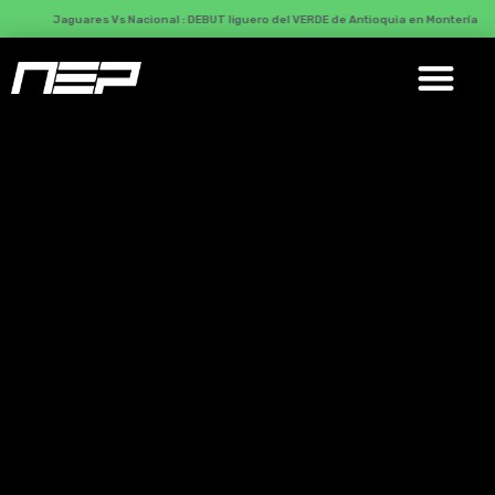
Jaguares Vs Nacional : DEBUT liguero del VERDE de Antioquia en Montería