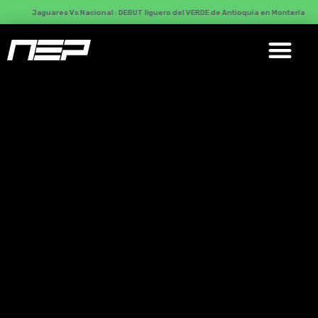
Jaguares Vs Nacional : DEBUT liguero del VERDE de Antioquia en Montería