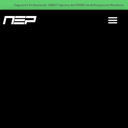
Jaguares Vs Nacional : DEBUT liguero del VERDE de Antioquia en Montería