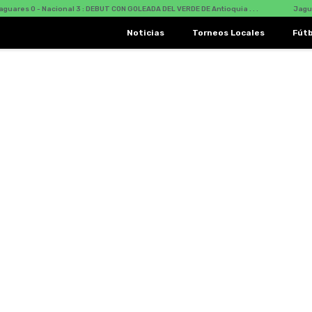
ares 0 - Nacional 3 : DEBUT CON GOLEADA DEL VERDE DE Antioquia . . .
Jaguare
Noticias
Torneos Locales
Fút