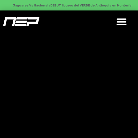
Jaguares Vs Nacional : DEBUT liguero del VERDE de Antioquia en Montería