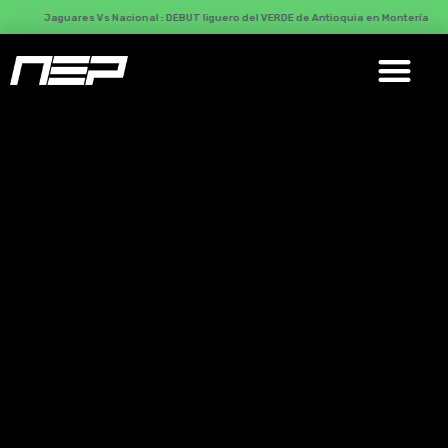
Jaguares Vs Nacional : DEBUT liguero del VERDE de Antioquia en Montería