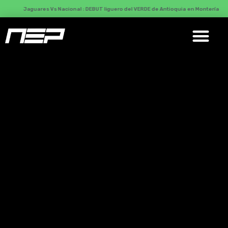
Jaguares Vs Nacional : DEBUT liguero del VERDE de Antioquia en Montería