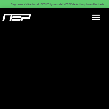
Jaguares Vs Nacional : DEBUT liguero del VERDE de Antioquia en Montería