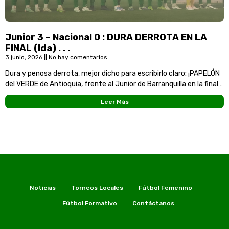
Junior 3 – Nacional 0 : DURA DERROTA EN LA
FINAL (Ida) . . .
3 junio, 2026
No hay comentarios
Dura y penosa derrota, mejor dicho para escribirlo claro: ¡PAPELÓN
del VERDE de Antioquia, frente al Junior de Barranquilla en la final
(Ida) de la Liga 2026-I del FPC.!
Leer Más
Noticias
Torneos Locales
Fútbol Femenino
Fútbol Formativo
Contáctanos