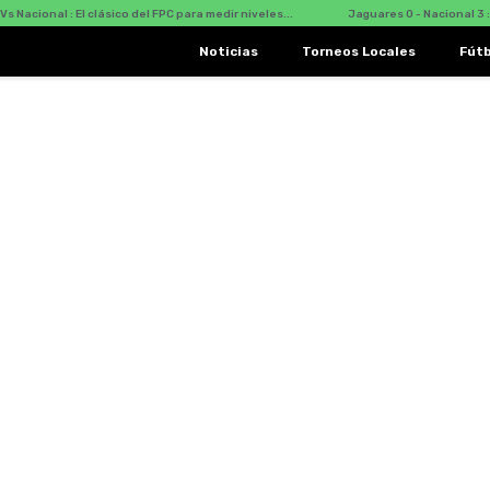
Nacional : El clásico del FPC para medir niveles...
Jaguares 0 - Nacional 3 : D
Noticias
Torneos Locales
Fút