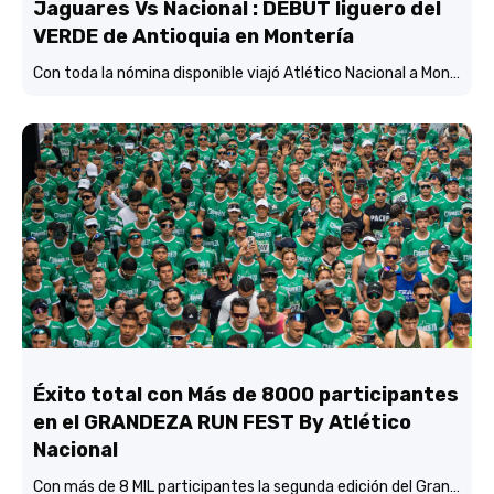
Jaguares Vs Nacional : DEBUT liguero del
VERDE de Antioquia en Montería
Con toda la nómina disponible viajó Atlético Nacional a Montería y está concentrado y listo para enfrentar mañana (3:45 p.m.) a Jaguares de Córdoba en el estadio Jaraguay.
Éxito total con Más de 8000 participantes
en el GRANDEZA RUN FEST By Atlético
Nacional
Con más de 8 MIL participantes la segunda edición del Grandeza Run Fest fue más que un éxito total.