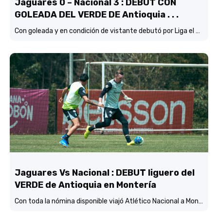
Jaguares 0 – Nacional 3 : DEBUT CON
GOLEADA DEL VERDE DE Antioquia . . .
Con goleada y en condición de vistante debutó por Liga el verde de Lucas González frente a Jaguares de Córdoba.
Jaguares Vs Nacional : DEBUT liguero del
VERDE de Antioquia en Montería
Con toda la nómina disponible viajó Atlético Nacional a Montería y está concentrado y listo para enfrentar mañana (3:45 p.m.) a Jaguares de Córdoba en el estadio Jaraguay.