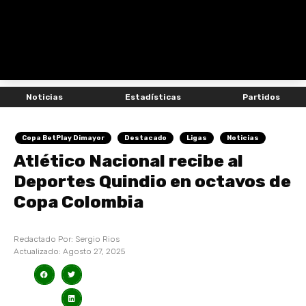
Noticias
Estadísticas
Partidos
Copa BetPlay Dimayor
Destacado
Ligas
Noticias
Atlético Nacional recibe al
Deportes Quindio en octavos de
Copa Colombia
Redactado Por:
Sergio Rios
Actualizado:
Agosto 27, 2025