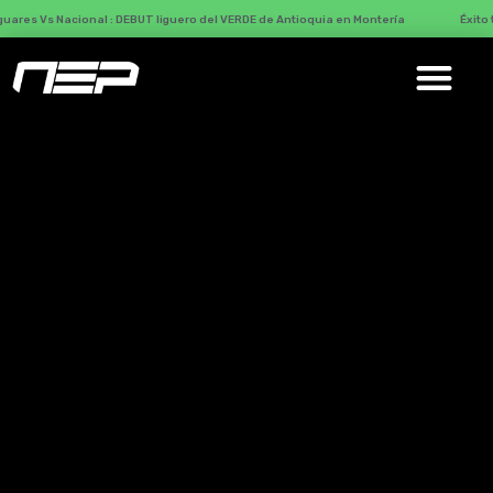
ional : DEBUT liguero del VERDE de Antioquia en Montería
Éxito total con M