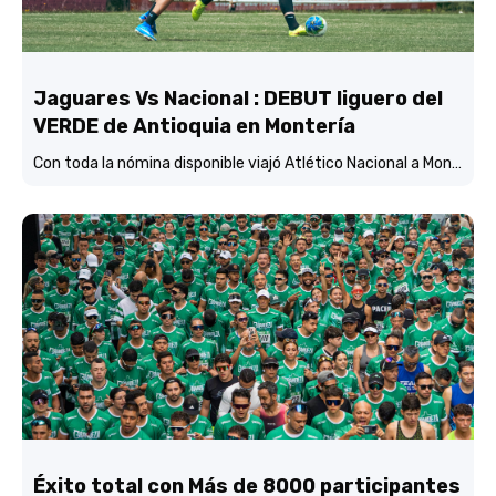
Jaguares Vs Nacional : DEBUT liguero del
VERDE de Antioquia en Montería
Con toda la nómina disponible viajó Atlético Nacional a Montería y está concentrado y listo para enfrentar mañana (3:45 p.m.) a Jaguares de Córdoba en el estadio Jaraguay.
Éxito total con Más de 8000 participantes