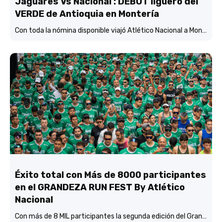
Jaguares Vs Nacional : DEBUT liguero del
VERDE de Antioquia en Montería
Con toda la nómina disponible viajó Atlético Nacional a Montería y está concentrado y listo para enfrentar mañana (3:45 p.m.) a Jaguares de Córdoba en el estadio Jaraguay.
Éxito total con Más de 8000 participantes
en el GRANDEZA RUN FEST By Atlético
Nacional
Con más de 8 MIL participantes la segunda edición del Grandeza Run Fest fue más que un éxito total.