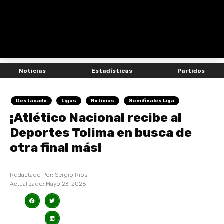
Noticias
Estadísticas
Partidos
Destacado
Ligas
Noticias
Semifinales Liga
¡Atlético Nacional recibe al
Deportes Tolima en busca de
otra final más!
Redactado Por:
Sergio Rios
Actualizado:
Mayo 23, 2026