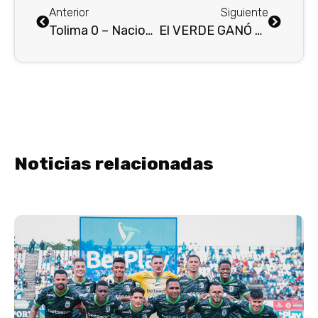
Anterior
Siguiente
Tolima 0 – Nacional 1 : El verde ganó y dio el 1er paso a la final…
El VERDE GANÓ 3-1 (4-1 Global) al Tolima y CLASIFICÓ a la FINAL del FPC
Noticias relacionadas