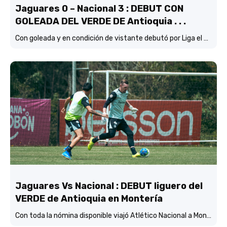
Jaguares 0 – Nacional 3 : DEBUT CON
GOLEADA DEL VERDE DE Antioquia . . .
Con goleada y en condición de vistante debutó por Liga el verde de Lucas González frente a Jaguares de Córdoba.
Jaguares Vs Nacional : DEBUT liguero del
VERDE de Antioquia en Montería
Con toda la nómina disponible viajó Atlético Nacional a Montería y está concentrado y listo para enfrentar mañana (3:45 p.m.) a Jaguares de Córdoba en el estadio Jaraguay.