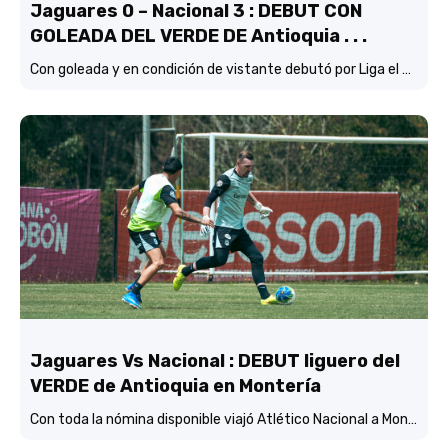
Jaguares 0 – Nacional 3 : DEBUT CON
GOLEADA DEL VERDE DE Antioquia . . .
Con goleada y en condición de vistante debutó por Liga el verde de Lucas González frente a Jaguares de Córdoba.
Jaguares Vs Nacional : DEBUT liguero del
VERDE de Antioquia en Montería
Con toda la nómina disponible viajó Atlético Nacional a Montería y está concentrado y listo para enfrentar mañana (3:45 p.m.) a Jaguares de Córdoba en el estadio Jaraguay.