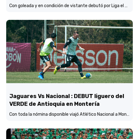
Con goleada y en condición de vistante debutó por Liga el verde de Lucas González frente a Jaguares de Córdoba.
Jaguares Vs Nacional : DEBUT liguero del
VERDE de Antioquia en Montería
Con toda la nómina disponible viajó Atlético Nacional a Montería y está concentrado y listo para enfrentar mañana (3:45 p.m.) a Jaguares de Córdoba en el estadio Jaraguay.