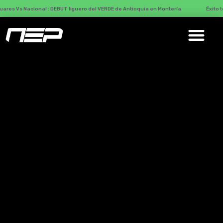
onal : DEBUT liguero del VERDE de Antioquia en Montería
Éxito total con Más