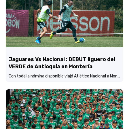
Jaguares Vs Nacional : DEBUT liguero del
VERDE de Antioquia en Montería
Con toda la nómina disponible viajó Atlético Nacional a Montería y está concentrado y listo para enfrentar mañana (3:45 p.m.) a Jaguares de Córdoba en el estadio Jaraguay.