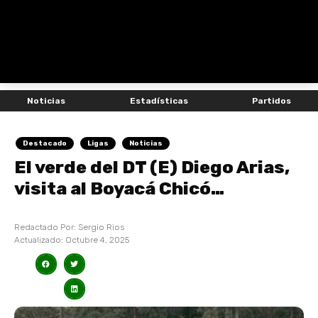
Noticias
Estadísticas
Partidos
Destacado
Ligas
Noticias
El verde del DT (E) Diego Arias,
visita al Boyacá Chicó…
Redactado Por:
Sergio Rios
Actualizado:
Octubre 4, 2025