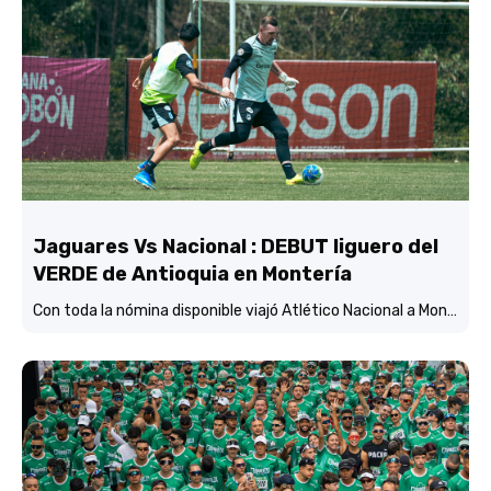
Jaguares Vs Nacional : DEBUT liguero del
VERDE de Antioquia en Montería
Con toda la nómina disponible viajó Atlético Nacional a Montería y está concentrado y listo para enfrentar mañana (3:45 p.m.) a Jaguares de Córdoba en el estadio Jaraguay.