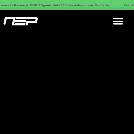
ional : DEBUT liguero del VERDE de Antioquia en Montería
Éxito total con Má