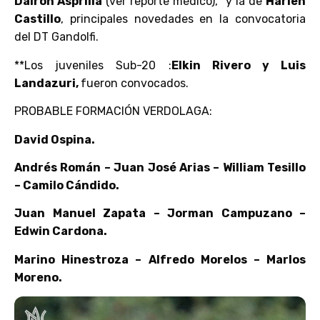
Dairon Asprilla
(ver reporte médico), y la de
Harlen
Castillo
, principales novedades en la convocatoria
del DT Gandolfi.
**Los juveniles Sub-20 :
Elkin Rivero y Luis
Landazuri,
fueron convocados.
PROBABLE FORMACIÓN VERDOLAGA:
David Ospina.
Andrés Román – Juan José Arias – William Tesillo
– Camilo Cándido.
Juan Manuel Zapata – Jorman Campuzano –
Edwin Cardona.
Marino Hinestroza – Alfredo Morelos – Marlos
Moreno.