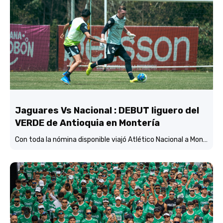
Jaguares Vs Nacional : DEBUT liguero del
VERDE de Antioquia en Montería
Con toda la nómina disponible viajó Atlético Nacional a Montería y está concentrado y listo para enfrentar mañana (3:45 p.m.) a Jaguares de Córdoba en el estadio Jaraguay.