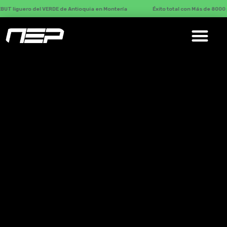
 de Antioquia en Montería
Éxito total con Más de 8000 participantes en el G