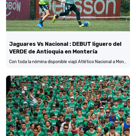
Jaguares Vs Nacional : DEBUT liguero del
VERDE de Antioquia en Montería
Con toda la nómina disponible viajó Atlético Nacional a Montería y está concentrado y listo para enfrentar mañana (3:45 p.m.) a Jaguares de Córdoba en el estadio Jaraguay.