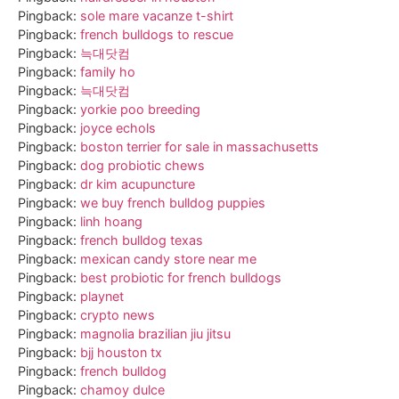
Pingback:
sole mare vacanze t-shirt
Pingback:
french bulldogs to rescue
Pingback:
늑대닷컴
Pingback:
family ho
Pingback:
늑대닷컴
Pingback:
yorkie poo breeding
Pingback:
joyce echols
Pingback:
boston terrier for sale in massachusetts
Pingback:
dog probiotic chews
Pingback:
dr kim acupuncture
Pingback:
we buy french bulldog puppies
Pingback:
linh hoang
Pingback:
french bulldog texas
Pingback:
mexican candy store near me
Pingback:
best probiotic for french bulldogs
Pingback:
playnet
Pingback:
crypto news
Pingback:
magnolia brazilian jiu jitsu
Pingback:
bjj houston tx
Pingback:
french bulldog
Pingback:
chamoy dulce