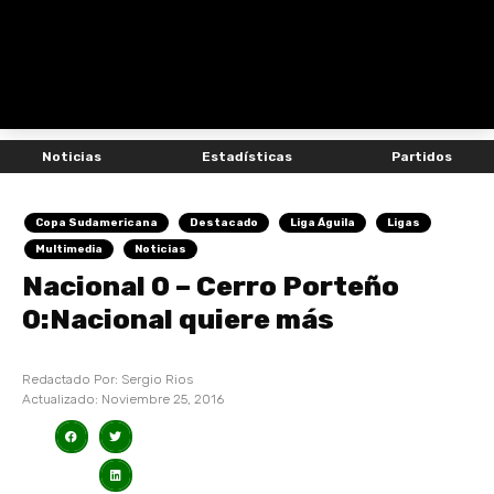
Noticias
Estadísticas
Partidos
Copa Sudamericana
Destacado
Liga Águila
Ligas
Multimedia
Noticias
Nacional 0 – Cerro Porteño
0:Nacional quiere más
Redactado Por:
Sergio Rios
Actualizado:
Noviembre 25, 2016