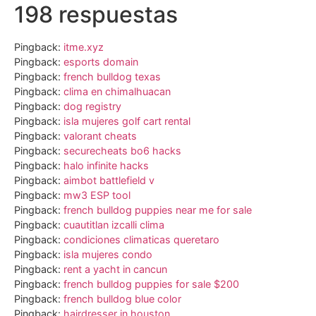
198 respuestas
Pingback:
itme.xyz
Pingback:
esports domain
Pingback:
french bulldog texas
Pingback:
clima en chimalhuacan
Pingback:
dog registry
Pingback:
isla mujeres golf cart rental
Pingback:
valorant cheats
Pingback:
securecheats bo6 hacks
Pingback:
halo infinite hacks
Pingback:
aimbot battlefield v
Pingback:
mw3 ESP tool
Pingback:
french bulldog puppies near me for sale
Pingback:
cuautitlan izcalli clima
Pingback:
condiciones climaticas queretaro
Pingback:
isla mujeres condo
Pingback:
rent a yacht in cancun
Pingback:
french bulldog puppies for sale $200
Pingback:
french bulldog blue color
Pingback:
hairdresser in houston