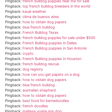
Pingback:
french bulldog puppies near me for sale
Pingback:
top french bulldog breeders in the world
Pingback:
kauai weather
Pingback:
clima de buenos aires
Pingback:
how to obtain dog papers
Pingback:
blue french bulldog
Pingback:
French Bulldog Texas
Pingback:
french bulldog puppies for sale under $500
Pingback:
French Bulldog puppies in Dallas
Pingback:
French Bulldog puppies in San Antonio
Pingback:
crypto
Pingback:
French Bulldog puppies in Houston
Pingback:
french bulldog rescue
Pingback:
dog registry
Pingback:
how can you get papers on a dog
Pingback:
how to obtain dog papers
Pingback:
blue french bulldog
Pingback:
australian shepherd
Pingback:
how to obtain dog papers
Pingback:
best food for bernedoodles
Pingback:
french doodles
Pingback:
maltese yorkie mix dog