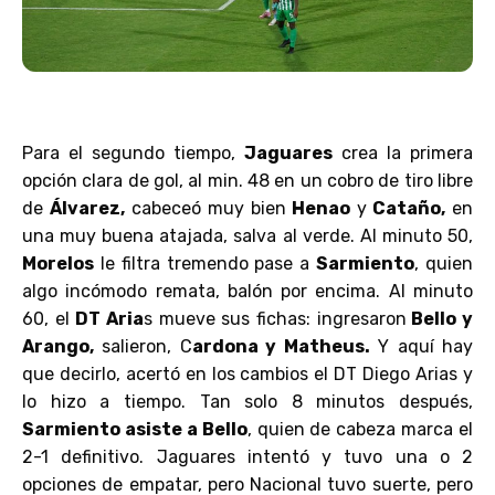
Para el segundo tiempo,
Jaguares
crea la primera
opción clara de gol, al min. 48 en un cobro de tiro libre
de
Álvarez,
cabeceó muy bien
Henao
y
Cataño,
en
una muy buena atajada, salva al verde. Al minuto 50,
Morelos
le filtra tremendo pase a
Sarmiento
, quien
algo incómodo remata, balón por encima. Al minuto
60, el
DT Aria
s mueve sus fichas: ingresaron
Bello y
Arango,
salieron, C
ardona y Matheus.
Y aquí hay
que decirlo, acertó en los cambios el DT Diego Arias y
lo hizo a tiempo. Tan solo 8 minutos después,
Sarmiento asiste a Bello
, quien de cabeza marca el
2-1 definitivo. Jaguares intentó y tuvo una o 2
opciones de empatar, pero Nacional tuvo suerte, pero