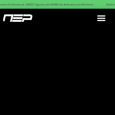
cional : DEBUT liguero del VERDE de Antioquia en Montería
Éxito total con M