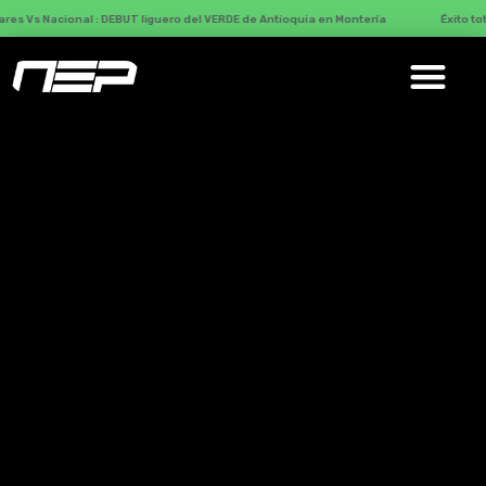
ional : DEBUT liguero del VERDE de Antioquia en Montería
Éxito total con Má