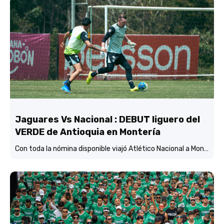
Jaguares Vs Nacional : DEBUT liguero del
VERDE de Antioquia en Montería
Con toda la nómina disponible viajó Atlético Nacional a Montería y está concentrado y listo para enfrentar mañana (3:45 p.m.) a Jaguares de Córdoba en el estadio Jaraguay.