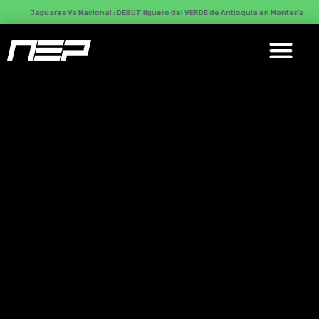
Jaguares Vs Nacional : DEBUT liguero del VERDE de Antioquia en Montería