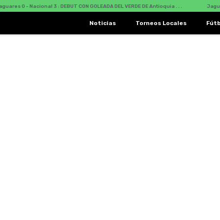
ares 0 - Nacional 3 : DEBUT CON GOLEADA DEL VERDE DE Antioquia . . .
Jaguare
Noticias
Torneos Locales
Fút