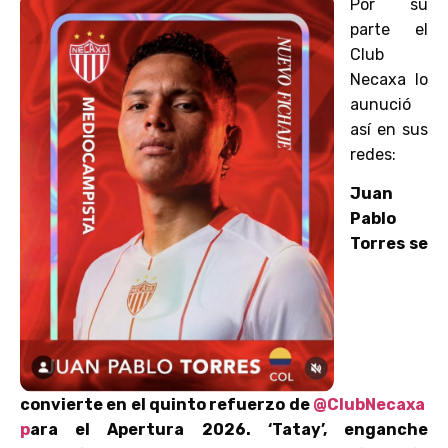
Por su
parte el
Club
Necaxa lo
aunució
así en sus
redes:
Juan
Pablo
Torres se
convierte en el quinto refuerzo de
@ClubNecaxa
p
ara el Apertura 2026.
‘Tatay’, enganche