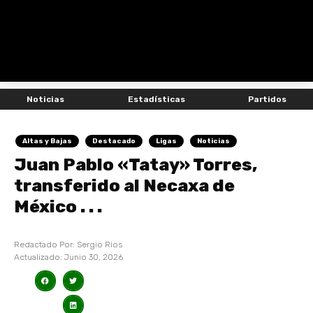
Noticias
Estadísticas
Partidos
Altas y Bajas
Destacado
Ligas
Noticias
Juan Pablo «Tatay» Torres,
transferido al Necaxa de
México . . .
Redactado Por:
Sergio Rios
Actualizado:
Junio 30, 2026