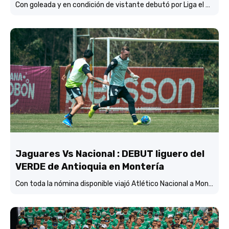
Con goleada y en condición de vistante debutó por Liga el verde de Lucas González frente a Jaguares de Córdoba.
Jaguares Vs Nacional : DEBUT liguero del
VERDE de Antioquia en Montería
Con toda la nómina disponible viajó Atlético Nacional a Montería y está concentrado y listo para enfrentar mañana (3:45 p.m.) a Jaguares de Córdoba en el estadio Jaraguay.