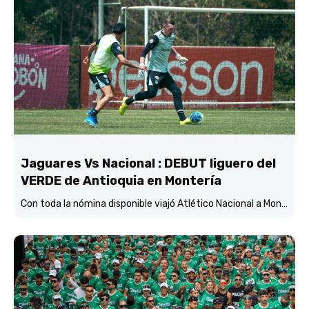
Jaguares Vs Nacional : DEBUT liguero del
VERDE de Antioquia en Montería
Con toda la nómina disponible viajó Atlético Nacional a Montería y está concentrado y listo para enfrentar mañana (3:45 p.m.) a Jaguares de Córdoba en el estadio Jaraguay.