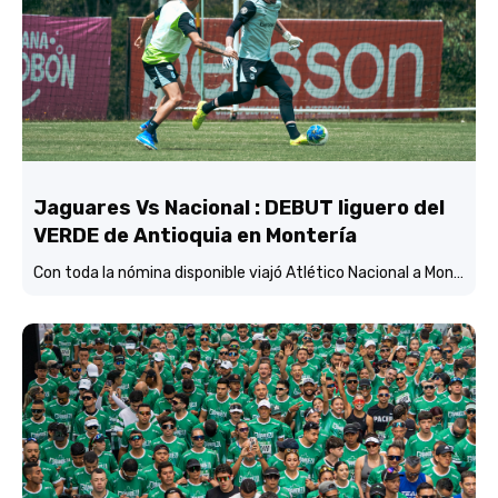
Jaguares Vs Nacional : DEBUT liguero del
VERDE de Antioquia en Montería
Con toda la nómina disponible viajó Atlético Nacional a Montería y está concentrado y listo para enfrentar mañana (3:45 p.m.) a Jaguares de Córdoba en el estadio Jaraguay.