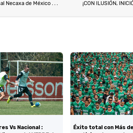
l Necaxa de México . . .
¡CON ILUSIÓN, INICIÓ
es Vs Nacional :
Éxito total con Más d