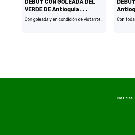
DEBUT CON GOLEADA DEL
DEBUT 
VERDE DE Antioquia . . .
Antioq
Con goleada y en condición de vistante debutó por Liga el verde de Lucas González frente a Jaguares de Córdoba.
Noticias