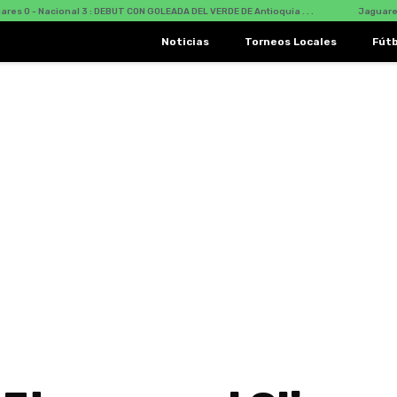
ional 3 : DEBUT CON GOLEADA DEL VERDE DE Antioquia . . .
Jaguares Vs Naciona
Noticias
Torneos Locales
Fút