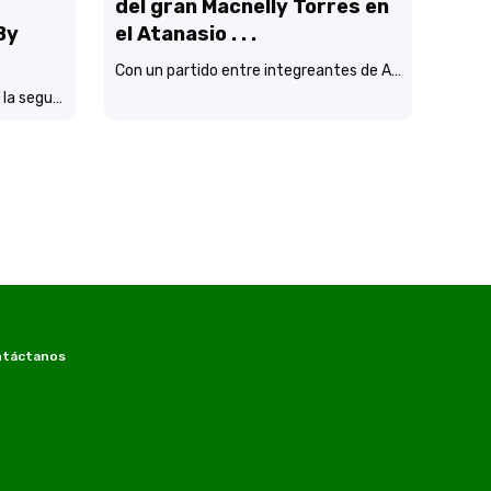
del gran Macnelly Torres en
By
el Atanasio . . .
Con un partido entre integreantes de Atlético Nacional campéon continental
Con más de 8 MIL participantes la segunda edición del Grandeza Run Fest fue más que un éxito total.
táctanos