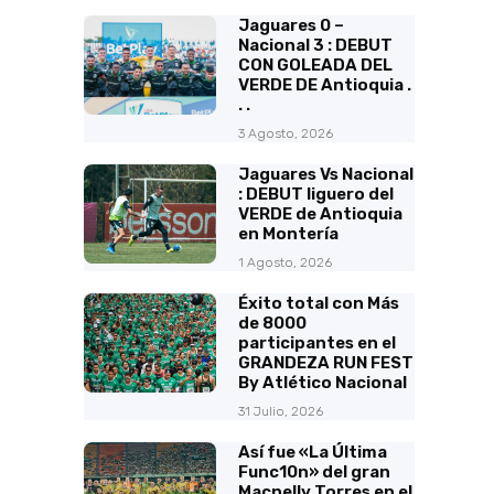
Jaguares 0 –
Nacional 3 : DEBUT
CON GOLEADA DEL
VERDE DE Antioquia .
. .
3 Agosto, 2026
Jaguares Vs Nacional
: DEBUT liguero del
VERDE de Antioquia
en Montería
1 Agosto, 2026
Éxito total con Más
de 8000
participantes en el
GRANDEZA RUN FEST
By Atlético Nacional
31 Julio, 2026
Así fue «La Última
Func10n» del gran
Macnelly Torres en el