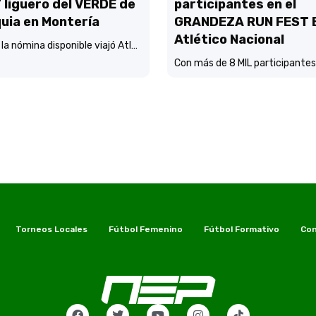
liguero del VERDE de
participantes en el
uia en Montería
GRANDEZA RUN FEST 
Atlético Nacional
Con toda la nómina disponible viajó Atlético Nacional a Montería y está concentrado y listo para enfrentar mañana (3:45 p.m.) a Jaguares de Córdoba en el estadio Jaraguay.
Torneos Locales
Fútbol Femenino
Fútbol Formativo
Con