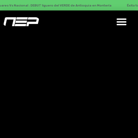
cional : DEBUT liguero del VERDE de Antioquia en Montería
Éxito total con M