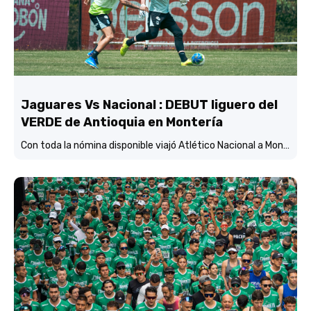
Jaguares Vs Nacional : DEBUT liguero del
VERDE de Antioquia en Montería
Con toda la nómina disponible viajó Atlético Nacional a Montería y está concentrado y listo para enfrentar mañana (3:45 p.m.) a Jaguares de Córdoba en el estadio Jaraguay.