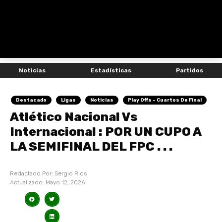
Noticias
Estadísticas
Partidos
Destacado
Ligas
Noticias
Play Offs - Cuartos De Final
Atlético Nacional Vs
Internacional : POR UN CUPO A
LA SEMIFINAL DEL FPC . . .
Redactado Por:
Sergio Rios
Actualizado:
Mayo 12, 2026