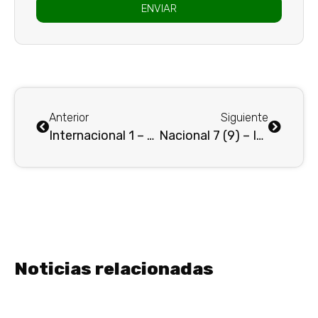
ENVIAR
Anterior
Siguiente
Internacional 1 – Nacional 2 : El VERDE volvió a ganar, pero sigue sin convencer»…
Nacional 7 (9) – Inter Bogotá 1 (2) : TRIUNFO CONTUNDENTE CON CLASIFICACIÓN A «SEMIS. . .»
Noticias relacionadas