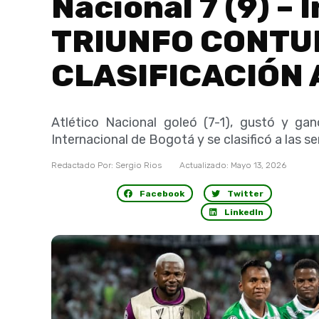
Nacional 7 (9) – I
TRIUNFO CONTU
CLASIFICACIÓN A 
Atlético Nacional goleó (7-1), gustó y gan
Internacional de Bogotá y se clasificó a las s
Redactado Por:
Sergio Rios
Actualizado:
Mayo 13, 2026
Facebook
Twitter
LinkedIn