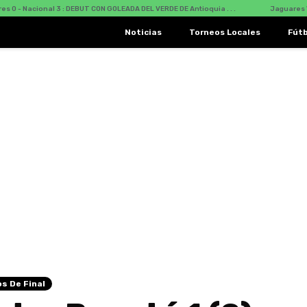
CON GOLEADA DEL VERDE DE Antioquia . . .
Jaguares Vs Nacional : DEBUT ligue
Noticias
Torneos Locales
Fút
os De Final