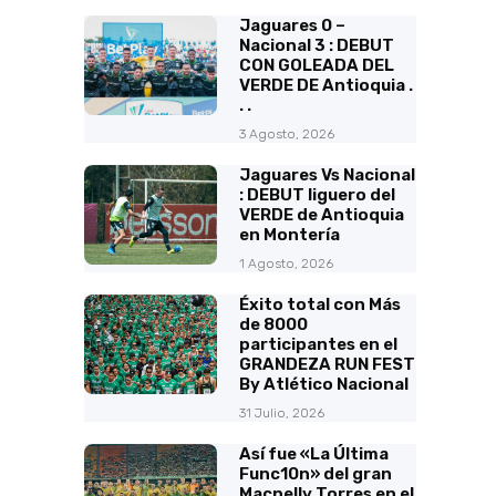
Jaguares 0 –
Nacional 3 : DEBUT
CON GOLEADA DEL
VERDE DE Antioquia .
. .
3 Agosto, 2026
Jaguares Vs Nacional
: DEBUT liguero del
VERDE de Antioquia
en Montería
1 Agosto, 2026
Éxito total con Más
de 8000
participantes en el
GRANDEZA RUN FEST
By Atlético Nacional
31 Julio, 2026
Así fue «La Última
Func10n» del gran
Macnelly Torres en el