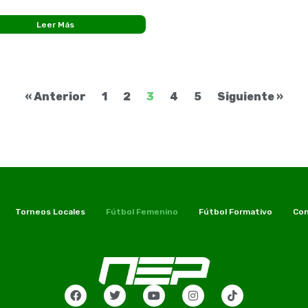
finalistas en 2018 y en la última
da llegó a semifinales. Con el
Leer Más
o
« Anterior
1
2
3
4
5
Siguiente »
Torneos Locales
Fútbol Femenino
Fútbol Formativo
Con