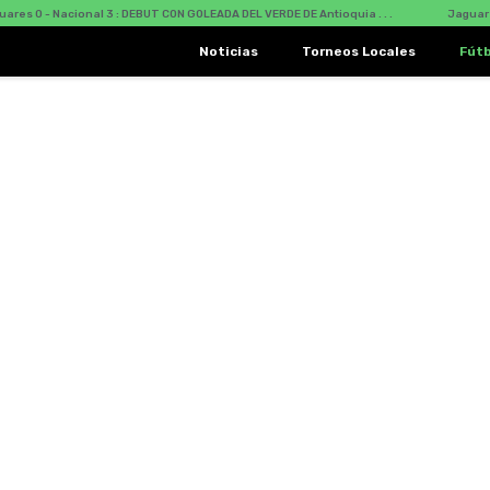
- Nacional 3 : DEBUT CON GOLEADA DEL VERDE DE Antioquia . . .
Jaguares Vs Na
Noticias
Torneos Locales
Fút