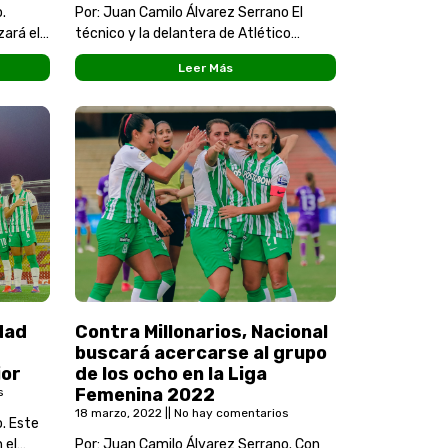
.
Por: Juan Camilo Álvarez Serrano El
ará el
técnico y la delantera de Atlético
23,
Nacional femenino confían en que el
Leer Más
rcha
equipo verdolaga pueda conseguir la
clasificación hacia
dad
Contra Millonarios, Nacional
buscará acercarse al grupo
ior
de los ocho en la Liga
Femenina 2022
s
18 marzo, 2022
No hay comentarios
. Este
 el
Por: Juan Camilo Álvarez Serrano. Con