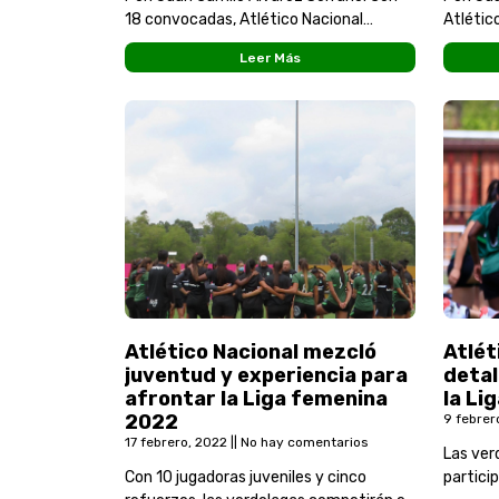
18 convocadas, Atlético Nacional
Atlétic
enfrentará este viernes 29 de abril a
Huila, p
Leer Más
Santa Fe, por la fecha 15 en la
2022. L
Atlético Nacional mezcló
Atlét
juventud y experiencia para
detal
afrontar la Liga femenina
la Li
2022
9 febrer
17 febrero, 2022
No hay comentarios
Las ver
Con 10 jugadoras juveniles y cinco
partici