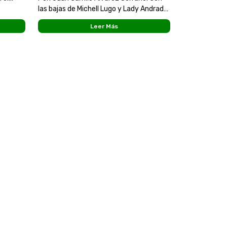
igado,
las bajas de Michell Lugo y Lady Andrade,
nior
las verdolagas buscarán este domingo
Leer Más
un triunfo que acerque al equipo