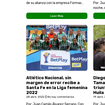
de su alianza con la empresa Formas
Por: Ju
Íntimas para lo que será el fútbol de la
noche, 
Liga Femenina en la
recibe 
Leer Más
vuelta 
Atlético Nacional, sin
Diego
margen de error recibe a
Tamay
Santa Fe en la Liga femenina
triun
2022
Huila
28 abril, 2022
No hay comentarios
19 abril
Por: Juan Camilo Álvarez Serrano. Con
Por: Ju