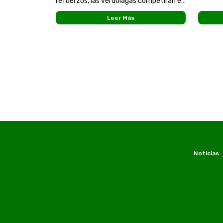
refuerzos, las verdolagas competirán en
fueron 
su quinta Liga femenina en este 2022.
tempora
Leer Más
El regreso de Carolina Arbeláez, retener
técnic
a
Noticias