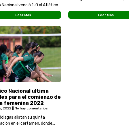
o Nacional venció 1-0 al Atlético
estadio Polideportivo Sur de Env
or la fecha 13 en la Liga Femenina
Atlético Nacional femenino y Ju
Leer Más
Leer Más
as verdolagas sumaron su
ico Nacional ultima
les para el comienzo de
ga femenina 2022
o, 2022
No hay comentarios
dolagas alistan su quinta
pación en el certamen, donde