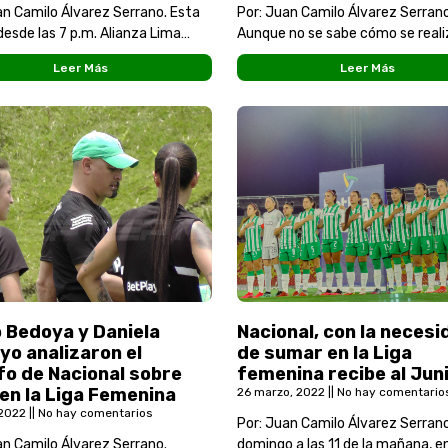
an Camilo Álvarez Serrano. Esta
Por: Juan Camilo Álvarez Serrano
desde las 7 p.m. Alianza Lima
Aunque no se sabe cómo se realiz
a Carlos Manucci por el juego de
formato de la Liga Femenina 20
Leer Más
Leer Más
en la gran
Atlético Nacional ya puso en ma
 Bedoya y Daniela
Nacional, con la necesi
o analizaron el
de sumar en la Liga
fo de Nacional sobre
femenina recibe al Jun
 en la Liga Femenina
26 marzo, 2022
No hay comentario
, 2022
No hay comentarios
Por: Juan Camilo Álvarez Serrano
an Camilo Álvarez Serrano.
domingo a las 11 de la mañana, en