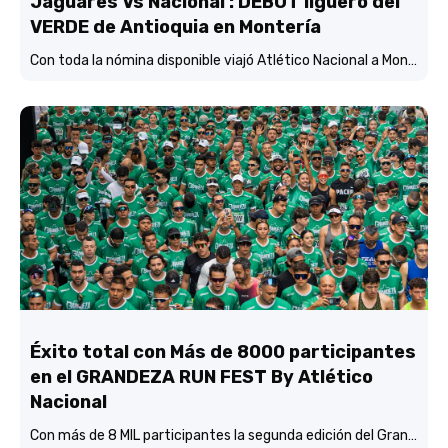
Jaguares Vs Nacional : DEBUT liguero del
VERDE de Antioquia en Montería
Con toda la nómina disponible viajó Atlético Nacional a Montería y está concentrado y listo para enfrentar mañana (3:45 p.m.) a Jaguares de Córdoba en el estadio Jaraguay.
Éxito total con Más de 8000 participantes
en el GRANDEZA RUN FEST By Atlético
Nacional
Con más de 8 MIL participantes la segunda edición del Grandeza Run Fest fue más que un éxito total.