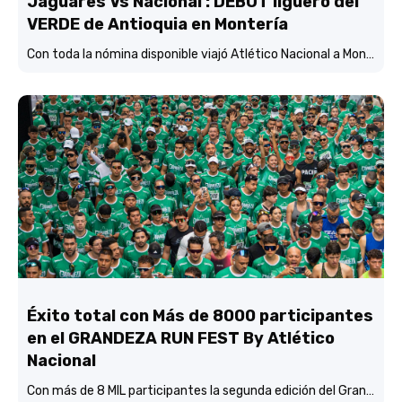
Jaguares Vs Nacional : DEBUT liguero del
VERDE de Antioquia en Montería
Con toda la nómina disponible viajó Atlético Nacional a Montería y está concentrado y listo para enfrentar mañana (3:45 p.m.) a Jaguares de Córdoba en el estadio Jaraguay.
Éxito total con Más de 8000 participantes
en el GRANDEZA RUN FEST By Atlético
Nacional
Con más de 8 MIL participantes la segunda edición del Grandeza Run Fest fue más que un éxito total.