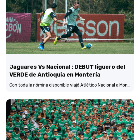
Jaguares Vs Nacional : DEBUT liguero del
VERDE de Antioquia en Montería
Con toda la nómina disponible viajó Atlético Nacional a Montería y está concentrado y listo para enfrentar mañana (3:45 p.m.) a Jaguares de Córdoba en el estadio Jaraguay.