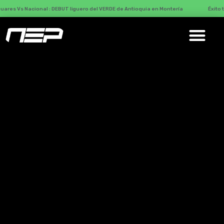
ional : DEBUT liguero del VERDE de Antioquia en Montería
Éxito total con M