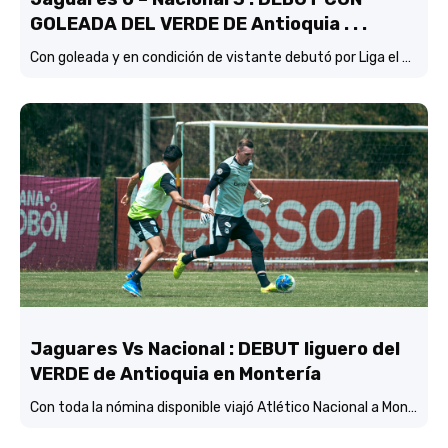
GOLEADA DEL VERDE DE Antioquia . . .
Con goleada y en condición de vistante debutó por Liga el verde de Lucas González frente a Jaguares de Córdoba.
Jaguares Vs Nacional : DEBUT liguero del
VERDE de Antioquia en Montería
Con toda la nómina disponible viajó Atlético Nacional a Montería y está concentrado y listo para enfrentar mañana (3:45 p.m.) a Jaguares de Córdoba en el estadio Jaraguay.