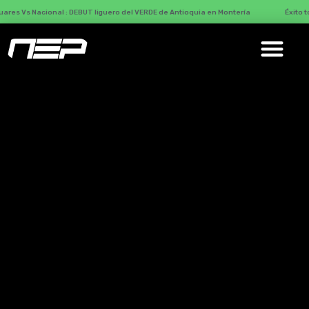
nal : DEBUT liguero del VERDE de Antioquia en Montería
Éxito total con Más