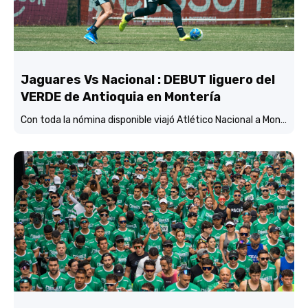
Jaguares Vs Nacional : DEBUT liguero del
VERDE de Antioquia en Montería
Con toda la nómina disponible viajó Atlético Nacional a Montería y está concentrado y listo para enfrentar mañana (3:45 p.m.) a Jaguares de Córdoba en el estadio Jaraguay.