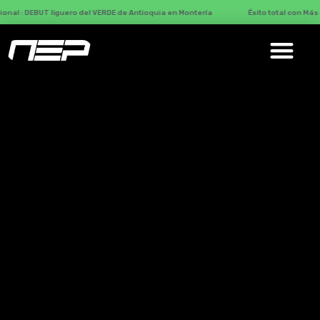
T liguero del VERDE de Antioquia en Montería
Éxito total con Más de 8000 p